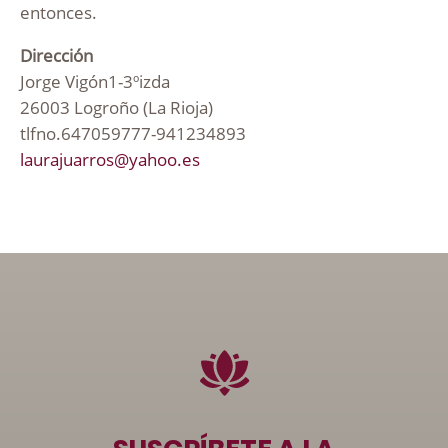
entonces.
Dirección
Jorge Vigón1-3ºizda
26003 Logroño (La Rioja)
tlfno.647059777-941234893
laurajuarros@yahoo.es