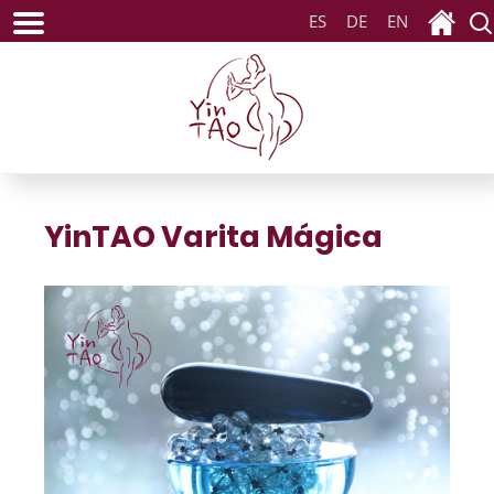
ES
DE
EN
YinTAO Varita Mágica